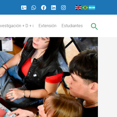
Buscar
nvestigación + D + i
Extensión
Estudiantes