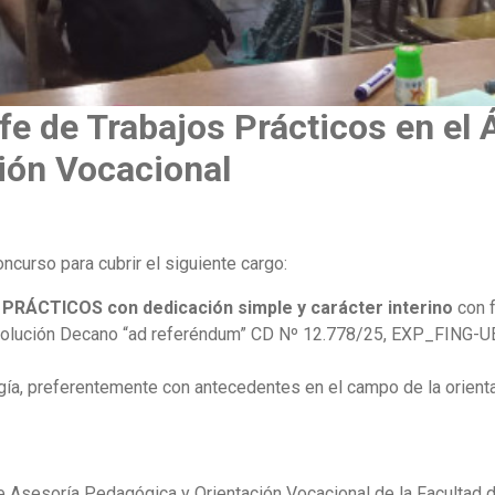
e de Trabajos Prácticos en el 
ión Vocacional
ncurso para cubrir el siguiente cargo:
RÁCTICOS con dedicación simple y carácter interino
con f
olución Decano “ad referéndum” CD Nº 12.778/25, EXP_FING-U
gía, preferentemente con antecedentes en el campo de la orienta
e Asesoría Pedagógica y Orientación Vocacional de la Facultad d