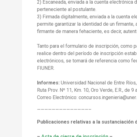
2) Escaneada, enviada a la cuenta electrónica
perteneciente al postulante.
3) Firmada digitalmente, enviada a la cuenta el
permite garantizar la identidad de un firmante,
firmante de manera fehaciente, es decir, autenti
Tanto para el formulario de inscripción, como
realice dentro del período de inscripción estab
electrónicos, se tomará de referencia como fec
FIUNER.
Informes:
Universidad Nacional de Entre Ríos,
Ruta Prov. Nº 11, Km. 10, Oro Verde, E.R., de 9
Correo Electrónico: concursos.ingenieria@uner.
——————————————–
Publicaciones relativas a la sustanciación
–
Acta de cierre de inscripción
–