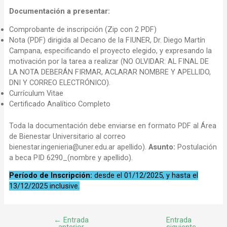
Documentación a presentar:
Comprobante de inscripción (Zip con 2 PDF)
Nota (PDF) dirigida al Decano de la FIUNER, Dr. Diego Martín
Campana, especificando el proyecto elegido, y expresando la
motivación por la tarea a realizar (NO OLVIDAR: AL FINAL DE
LA NOTA DEBERÁN FIRMAR, ACLARAR NOMBRE Y APELLIDO,
DNI Y CORREO ELECTRÓNICO).
Currículum Vitae
Certificado Analítico Completo
Toda la documentación debe enviarse en formato PDF al Área
de Bienestar Universitario al correo
bienestar.ingenieria@uner.edu.ar apellido).
Asunto:
Postulación
a beca PID 6290_(nombre y apellido).
Período de Inscripción:
desde el 01/12/2025, y hasta el
13/12/2025 inclusive.
←
Entrada
Entrada
anterior
siguiente