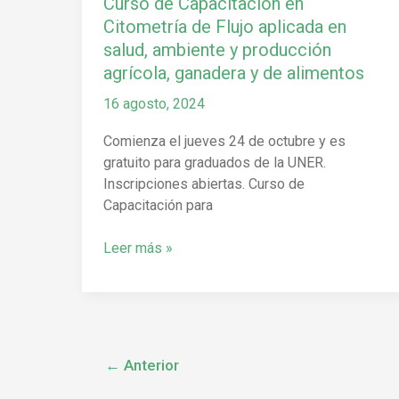
Curso de Capacitación en
ambiente
Citometría de Flujo aplicada en
y
salud, ambiente y producción
producción
agrícola, ganadera y de alimentos
agrícola,
ganadera
16 agosto, 2024
y
de
Comienza el jueves 24 de octubre y es
alimentos
gratuito para graduados de la UNER.
Inscripciones abiertas. Curso de
Capacitación para
Leer más »
←
Anterior