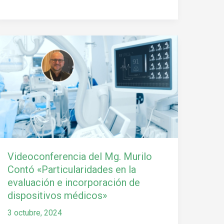
Videoconferencia
del
Mg.
Murilo
Contó
«Particularidades
en
la
evaluación
e
Videoconferencia del Mg. Murilo
incorporación
Contó «Particularidades en la
de
evaluación e incorporación de
dispositivos
dispositivos médicos»
médicos»
3 octubre, 2024