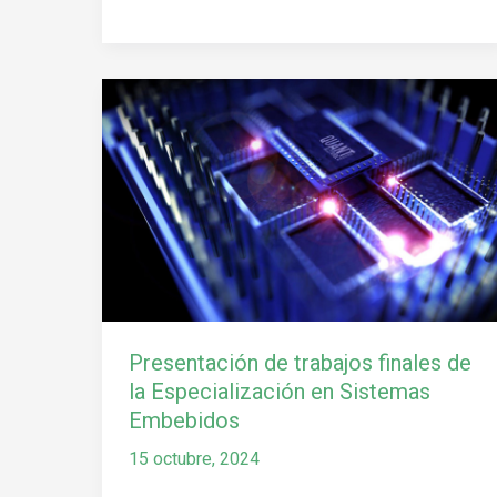
Presentación
de
trabajos
finales
de
la
Especialización
en
Sistemas
Embebidos
Presentación de trabajos finales de
la Especialización en Sistemas
Embebidos
15 octubre, 2024