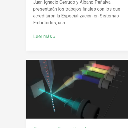
Juan Ignacio Cerrudo y Albano Peñalva
presentarán los trabajos finales con los que
acreditaron la Especialización en Sistemas
Embebidos, una
Leer más »
Curso
de
Capacitación
en
Citometría
de
Flujo
aplicada
en
salud,