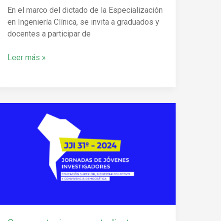
En el marco del dictado de la Especialización
en Ingeniería Clínica, se invita a graduados y
docentes a participar de
Leer más »
Convocatoria
para
estudiantes
interesados
en
participar
de
las
31°
JJI-