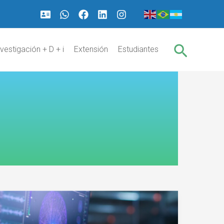
Buscar
nvestigación + D + i
Extensión
Estudiantes
Charla
abierta
sobre