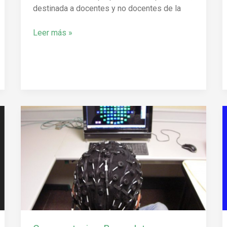
destinada a docentes y no docentes de la
Leer más »
Convocatoria
a
Becas
Internas
Doctorales
en
el
CIRINS