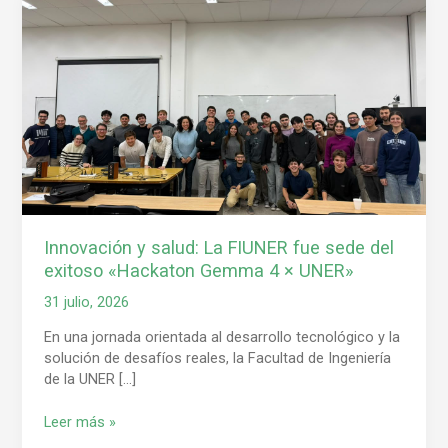
y
salud:
La
FIUNER
fue
sede
del
exitoso
«Hackaton
Gemma
4
Innovación y salud: La FIUNER fue sede del
×
exitoso «Hackaton Gemma 4 × UNER»
UNER»
31 julio, 2026
En una jornada orientada al desarrollo tecnológico y la
solución de desafíos reales, la Facultad de Ingeniería
de la UNER […]
Leer más »