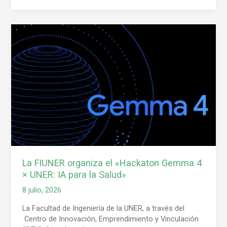
La
FIUNER
organiza
el
«Hackaton
Gemma
4
×
UNER:
IA
para
la
Salud»
La FIUNER organiza el «Hackaton Gemma 4
× UNER: IA para la Salud»
8 julio, 2026
La Facultad de Ingeniería de la UNER, a través del
Centro de Innovación, Emprendimiento y Vinculación