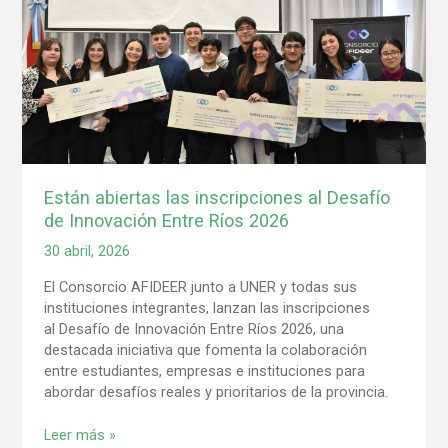
abiertas
las
inscripciones
al
Desafío
de
Innovación
Entre
Ríos
Están abiertas las inscripciones al Desafío
2026
de Innovación Entre Ríos 2026
30 abril, 2026
El Consorcio AFIDEER junto a UNER y todas sus
instituciones integrantes, lanzan las inscripciones
al Desafío de Innovación Entre Ríos 2026, una
destacada iniciativa que fomenta la colaboración
entre estudiantes, empresas e instituciones para
abordar desafíos reales y prioritarios de la provincia.
Leer más »