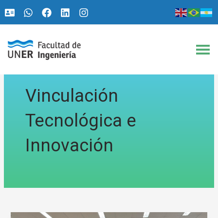
Ir
Paginación
al
de
contenido
entradas
Vinculación
Tecnológica e
Innovación
Innovación