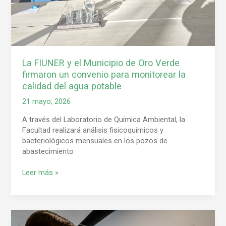
convenio
para
monitorear
la
calidad
del
La FIUNER y el Municipio de Oro Verde
agua
firmaron un convenio para monitorear la
potable
calidad del agua potable
21 mayo, 2026
A través del Laboratorio de Química Ambiental, la
Facultad realizará análisis fisicoquímicos y
bacteriológicos mensuales en los pozos de
abastecimiento
Leer más »
La
FIUNER