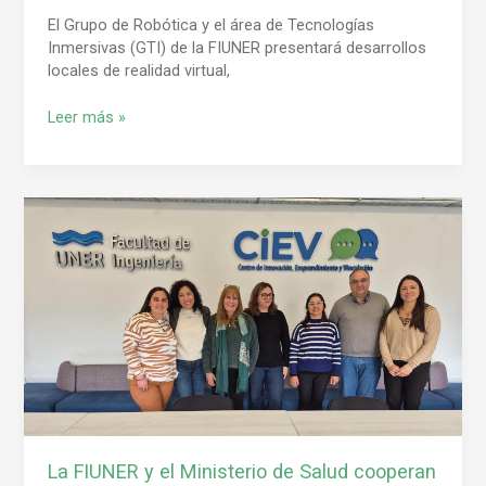
El Grupo de Robótica y el área de Tecnologías
Inmersivas (GTI) de la FIUNER presentará desarrollos
locales de realidad virtual,
Leer más »
La
FIUNER
y
el
Ministerio
de
Salud
cooperan
en
una
investigación
sobre
La FIUNER y el Ministerio de Salud cooperan
interfaz