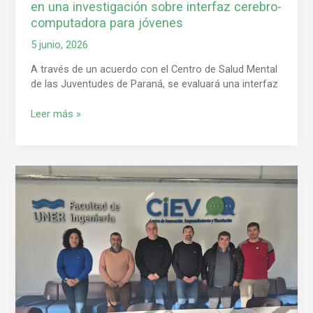
en una investigación sobre interfaz cerebro-
cerebro-
computadora para jóvenes
computadora
para
5 junio, 2026
jóvenes
A través de un acuerdo con el Centro de Salud Mental
de las Juventudes de Paraná, se evaluará una interfaz
Leer más »
La
FIUNER
y
el
Municipio
de
Oro
Verde
firmaron
un