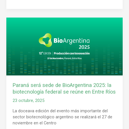
Paraná
será
sede
de
BioArgentina
2025:
la
biotecnología
federal
se
reúne
Paraná será sede de BioArgentina 2025: la
en
biotecnología federal se reúne en Entre Ríos
Entre
Ríos
23 octubre, 2025
La doceava edición del evento más importante del
sector biotecnológico argentino se realizará el 27 de
noviembre en el Centro