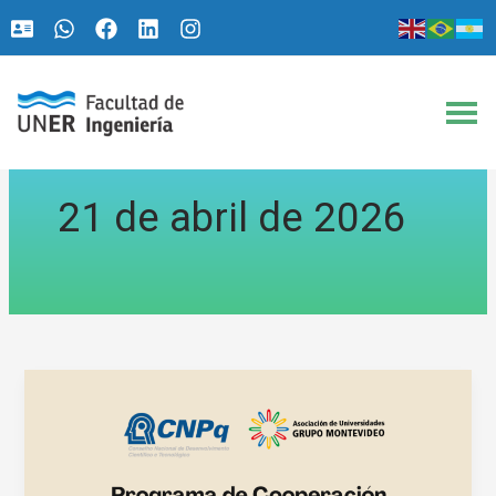
Ir
al
contenido
21 de abril de 2026
Convocatoria
abierta
para
postularse
al
Programa