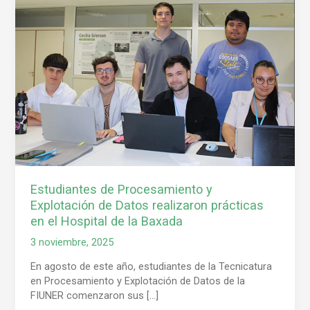
y
Explotación
de
Datos
realizaron
prácticas
en
el
Hospital
de
la
Baxada
Estudiantes de Procesamiento y
Explotación de Datos realizaron prácticas
en el Hospital de la Baxada
3 noviembre, 2025
En agosto de este año, estudiantes de la Tecnicatura
en Procesamiento y Explotación de Datos de la
FIUNER comenzaron sus […]