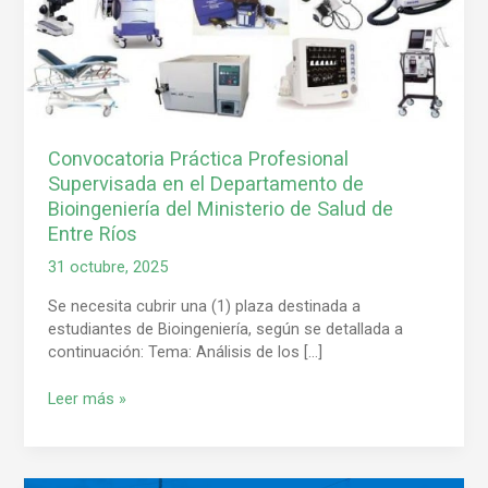
Departamento
de
Bioingeniería
del
Ministerio
de
Convocatoria Práctica Profesional
Salud
Supervisada en el Departamento de
de
Entre
Bioingeniería del Ministerio de Salud de
Ríos
Entre Ríos
31 octubre, 2025
Se necesita cubrir una (1) plaza destinada a
estudiantes de Bioingeniería, según se detallada a
continuación: Tema: Análisis de los […]
Leer más »