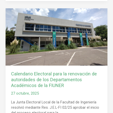
Calendario
Electoral
para
la
renovación
de
autoridades
de
los
Departamentos
Académicos
de
Calendario Electoral para la renovación de
la
autoridades de los Departamentos
FIUNER
Académicos de la FIUNER
27 octubre, 2025
La Junta Electoral Local de la Facultad de Ingeniería
resolvió mediante Res. J.E.L-FI 02/25 aprobar el inicio
del proceso electoral para la