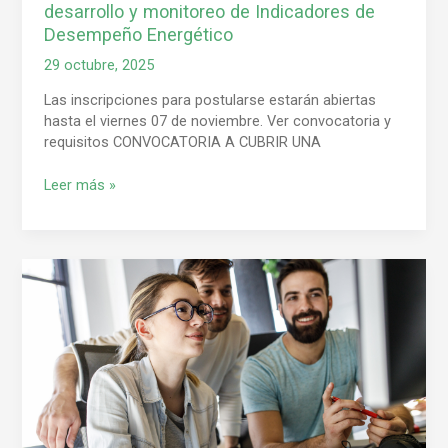
desarrollo y monitoreo de Indicadores de
Desempeño Energético
29 octubre, 2025
Las inscripciones para postularse estarán abiertas
hasta el viernes 07 de noviembre. Ver convocatoria y
requisitos CONVOCATORIA A CUBRIR UNA
Leer más »
La
Facultad
de
Ingeniería
lanza
el
Trayecto
Articulado
de