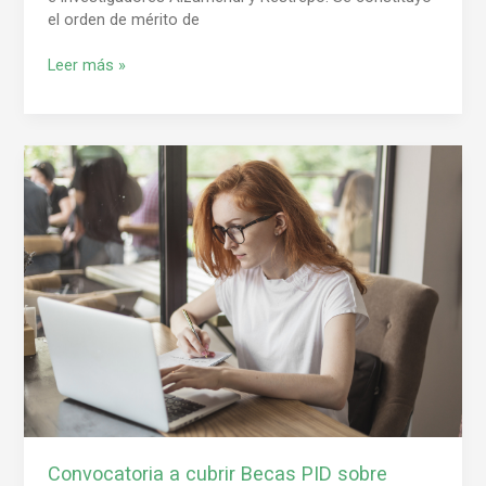
el orden de mérito de
Leer más »
Convocatoria
a
cubrir
Becas
PID
sobre
desarrollo
y
monitoreo
de
Indicadores
de
Desempeño
Energético
Convocatoria a cubrir Becas PID sobre