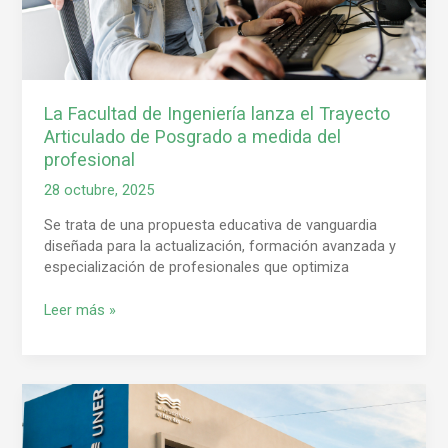
Posgrado
a
medida
del
profesional
La Facultad de Ingeniería lanza el Trayecto
Articulado de Posgrado a medida del
profesional
28 octubre, 2025
Se trata de una propuesta educativa de vanguardia
diseñada para la actualización, formación avanzada y
especialización de profesionales que optimiza
Leer más »
Elección
de
autoridades