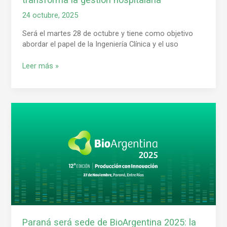
24 octubre, 2025
Será el martes 28 de octubre y tiene como objetivo
abordar el papel de la Ingeniería Clínica y el uso
Leer más »
Paraná
será
sede
de
BioArgentina
2025:
la
biotecnología
federal
se
reúne
Paraná será sede de BioArgentina 2025: la
en