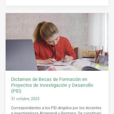
Dictamen
de
Becas
de
Formación
en
Proyectos
de
Investigación
y
Desarrollo
(PID)
Dictamen de Becas de Formación en
Proyectos de Investigación y Desarrollo
(PID)
31 octubre, 2025
Correspondientes a los PID dirigidos por los docentes
e investigadores Alzamendi y Restrepo. Se constituyó