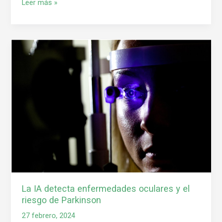
Leer más »
La
IA
detecta
enfermedades
oculares
y
el
riesgo
de
Parkinson
La IA detecta enfermedades oculares y el
riesgo de Parkinson
27 febrero, 2024