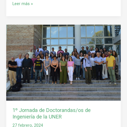
Leer más »
1º
Jornada
de
Doctorandas/os
de
Ingeniería
de
la
UNER
1º Jornada de Doctorandas/os de
Ingeniería de la UNER
27 febrero, 2024