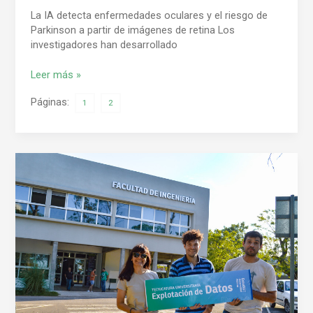
La IA detecta enfermedades oculares y el riesgo de
Parkinson a partir de imágenes de retina Los
investigadores han desarrollado
Leer más »
Páginas:
1
2
Primeros
graduados
de
la
Tecnicatura
en
Procesamiento
y
Explotación
de
Datos