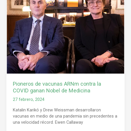
vacunas
ARNm
contra
la
COVID
ganan
Nobel
de
Medicina
Pioneros de vacunas ARNm contra la
COVID ganan Nobel de Medicina
27 febrero, 2024
Katalin Karikó y Drew Weissman desarrollaron
vacunas en medio de una pandemia sin precedentes a
una velocidad récord. Ewen Callaway